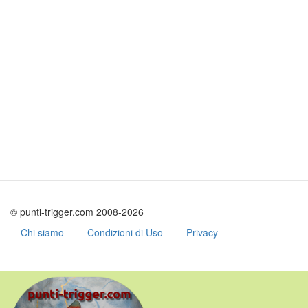
© punti-trigger.com 2008-2026
Chi siamo
Condizioni di Uso
Privacy
Skip
to
main