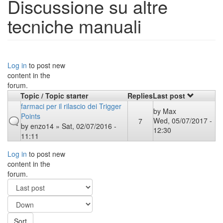
Discussione su altre
tecniche manuali
Log in
to post new
content in the
forum.
Topic / Topic starter
Replies
Last post
farmaci per il rilascio dei Trigger
by
Max
Points
Wed, 05/07/2017 -
7
by
enzo14
» Sat, 02/07/2016 -
12:30
11:11
Log in
to post new
content in the
forum.
Order
by
Sort
Sort