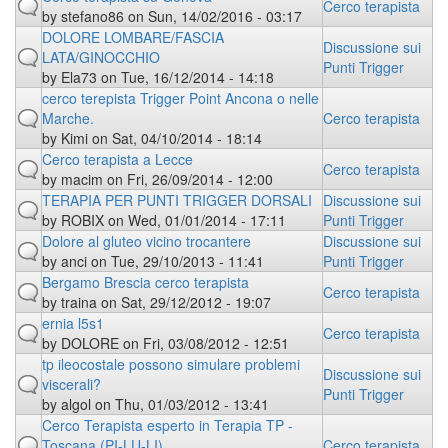
Cerco terapista
by
stefano86
on Sun, 14/02/2016 - 03:17
DOLORE LOMBARE/FASCIA
Discussione sui
LATA/GINOCCHIO
Punti Trigger
by
Ela73
on Tue, 16/12/2014 - 14:18
cerco terepista Trigger Point Ancona o nelle
Marche.
Cerco terapista
by
Kimi
on Sat, 04/10/2014 - 18:14
Cerco terapista a Lecce
Cerco terapista
by
macim
on Fri, 26/09/2014 - 12:00
TERAPIA PER PUNTI TRIGGER DORSALI
Discussione sui
by
ROBIX
on Wed, 01/01/2014 - 17:11
Punti Trigger
Dolore al gluteo vicino trocantere
Discussione sui
by
anci
on Tue, 29/10/2013 - 11:41
Punti Trigger
Bergamo Brescia cerco terapista
Cerco terapista
by
traina
on Sat, 29/12/2012 - 19:07
ernia l5s1
Cerco terapista
by
DOLORE
on Fri, 03/08/2012 - 12:51
tp ileocostale possono simulare problemi
Discussione sui
viscerali?
Punti Trigger
by
algol
on Thu, 01/03/2012 - 13:41
Cerco Terapista esperto in Terapia TP -
Toscana (PI-LU-LI)
Cerco terapista