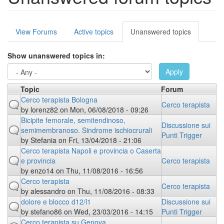
Primary
View Forums
Active topics
Unanswered topics
(active
tabs
tab)
Show unanswered topics in:
Apply
Topic
Forum
Cerco terapista Bologna
Cerco terapista
by
lorenz82
on Mon, 06/08/2018 - 09:26
Bicipite femorale, semitendinoso,
Discussione sui
semimembranoso. Sindrome ischiocrurali
Punti Trigger
by
Stefania
on Fri, 13/04/2018 - 21:06
Cerco terapista Napoli e provincia o Caserta
e provincia
Cerco terapista
by
enzo14
on Thu, 11/08/2016 - 16:56
Cerco terapista
Cerco terapista
by
alessandro
on Thu, 11/08/2016 - 08:33
dolore e blocco d12/l1
Discussione sui
by
stefano86
on Wed, 23/03/2016 - 14:15
Punti Trigger
Cerco terapista su Genova