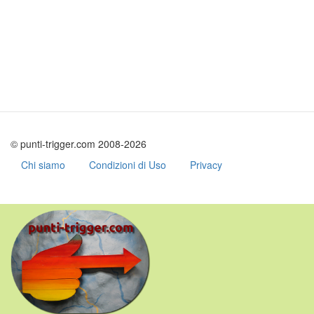
© punti-trigger.com 2008-2026
Chi siamo
Condizioni di Uso
Privacy
Skip
to
main
content